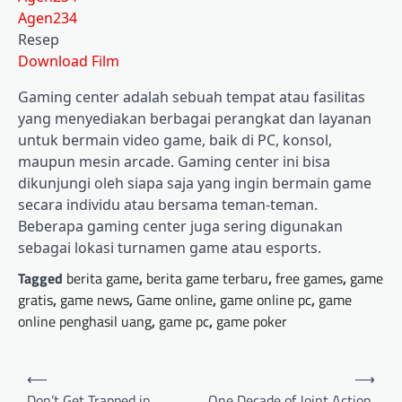
Agen234
Resep
Download Film
Gaming center adalah sebuah tempat atau fasilitas
yang menyediakan berbagai perangkat dan layanan
untuk bermain video game, baik di PC, konsol,
maupun mesin arcade. Gaming center ini bisa
dikunjungi oleh siapa saja yang ingin bermain game
secara individu atau bersama teman-teman.
Beberapa gaming center juga sering digunakan
sebagai lokasi turnamen game atau esports.
Tagged
berita game
,
berita game terbaru
,
free games
,
game
gratis
,
game news
,
Game online
,
game online pc
,
game
online penghasil uang
,
game pc
,
game poker
Post
⟵
⟶
navigation
Don’t Get Trapped in
One Decade of Joint Action,