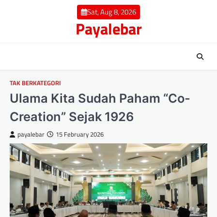
Skip
Sat, Aug 8, 2026
to
Payalebar
content
TAK BERKATEGORI
Ulama Kita Sudah Paham “Co-
Creation” Sejak 1926
payalebar
15 February 2026