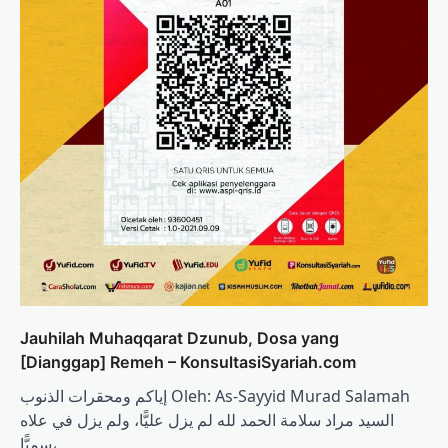
Jauhilah Muhaqqarat Dzunub, Dosa yang
[Dianggap] Remeh – KonsultasiSyariah.com
إياكم ومحقرات الذنوب Oleh: As-Sayyid Murad Salamah
السيد مراد سلامة الحمد لله لم يزل عليًّا، ولم يزل في علاه
سميًّا،…