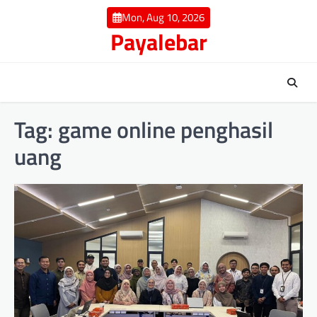
Skip
Mon, Aug 10, 2026
to
Payalebar
content
Tag:
game online penghasil
uang