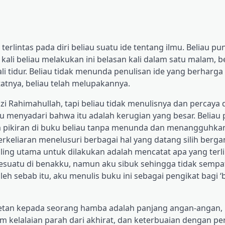
terlintas pada diri beliau suatu ide tentang ilmu. Beliau p
 kali beliau melakukan ini belasan kali dalam satu malam, b
i tidur. Beliau tidak menunda penulisan ide yang berharga i
tatnya, beliau telah melupakannya.
uzi Rahimahullah, tapi beliau tidak menulisnya dan percaya d
u menyadari bahwa itu adalah kerugian yang besar. Beliau
am pikiran di buku beliau tanpa menunda dan menangguhka
berkeliaran menelusuri berbagai hal yang datang silih bergan
ling utama untuk dilakukan adalah mencatat apa yang terl
s sesuatu di benakku, namun aku sibuk sehingga tidak sempa
leh sebab itu, aku menulis buku ini sebagai pengikat bagi ‘
 setan kepada seorang hamba adalah panjang angan-angan, 
 kelalaian parah dari akhirat, dan keterbuaian dengan pe