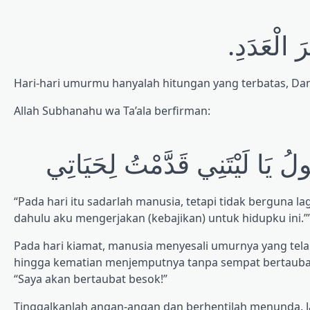
رَ الْعَدَدِ
Hari-hari umurmu hanyalah hitungan yang terbatas, Dan
Allah Subhanahu wa Ta’ala berfirman:
ُولُ يَا لَيْتَنِي قَدَّمْتُ لِحَيَاتِي
“Pada hari itu sadarlah manusia, tetapi tidak berguna la
dahulu aku mengerjakan (kebajikan) untuk hidupku ini.’” (
Pada hari kiamat, manusia menyesali umurnya yang tela
hingga kematian menjemputnya tanpa sempat bertaubat
“Saya akan bertaubat besok!”
Tinggalkanlah angan-angan dan berhentilah menunda. Jan