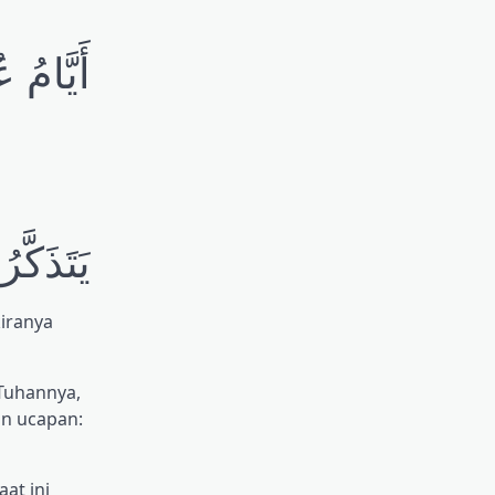
أَيَّامُ.
يَتَذَكَّ
kiranya
 Tuhannya,
n ucapan:
at ini