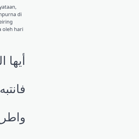
yataan,
mpurna di
iring
 oleh hari
أيها ا
فانتبه
واطرح