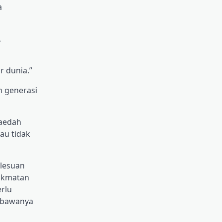
a
,
r dunia.”
n generasi
faedah
au tidak
elesuan
nikmatan
erlu
embawanya