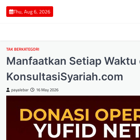
Skip
to
Thu, Aug 6, 2026
content
TAK BERKATEGORI
Manfaatkan Setiap Waktu 
KonsultasiSyariah.com
payalebar
16 May 2026