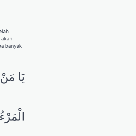
elah
 akan
apa banyak
يَا مَنْ 
الْمَرْءُ