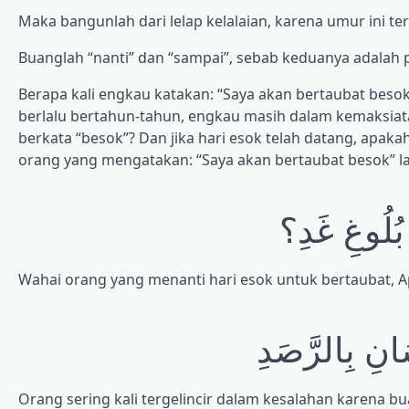
Maka bangunlah dari lelap kelalaian, karena umur ini te
Buanglah “nanti” dan “sampai”, sebab keduanya adalah 
Berapa kali engkau katakan: “Saya akan bertaubat besok!
berlalu bertahun-tahun, engkau masih dalam kemaksia
berkata “besok”? Dan jika hari esok telah datang, apak
orang yang mengatakan: “Saya akan bertaubat besok” lalu
ْ بُلُوغِ غَدِ؟
Wahai orang yang menanti hari esok untuk bertaubat, A
َانِ بِالرَّصَدِ
Orang sering kali tergelincir dalam kesalahan karena b