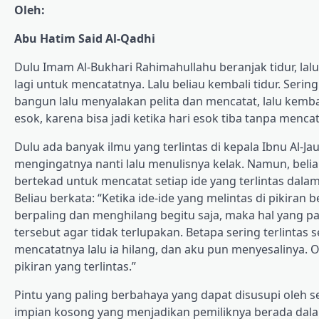
Oleh:
Abu Hatim Said Al-Qadhi
Dulu Imam Al-Bukhari Rahimahullahu beranjak tidur, lalu 
lagi untuk mencatatnya. Lalu beliau kembali tidur. Sering
bangun lalu menyalakan pelita dan mencatat, lalu kembal
esok, karena bisa jadi ketika hari esok tiba tanpa menca
Dulu ada banyak ilmu yang terlintas di kepala Ibnu Al-Ja
mengingatnya nanti lalu menulisnya kelak. Namun, belia
bertekad untuk mencatat setiap ide yang terlintas dal
Beliau berkata: “Ketika ide-ide yang melintas di pikiran 
berpaling dan menghilang begitu saja, maka hal yang pa
tersebut agar tidak terlupakan. Betapa sering terlinta
mencatatnya lalu ia hilang, dan aku pun menyesalinya. O
pikiran yang terlintas.”
Pintu yang paling berbahaya yang dapat disusupi oleh
impian kosong yang menjadikan pemiliknya berada dalam