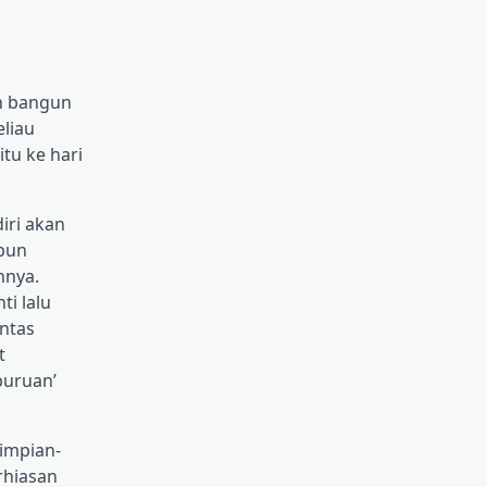
un bangun
eliau
tu ke hari
iri akan
 pun
nnya.
ti lalu
intas
t
buruan’
impian-
rhiasan